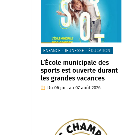
CATÉGORIE(S) :
ENFANCE - JEUNESSE - ÉDUCATION
L’École municipale des
sports est ouverte durant
les grandes vacances
Du
06
juil.
au
07
août
2026
L’École municipale des sports propose
des activités gratuites du 6 juillet au 7
août 2026 pour les enfants de 6 à 11 ans
scolarisés dans une école de Reims.
Une…