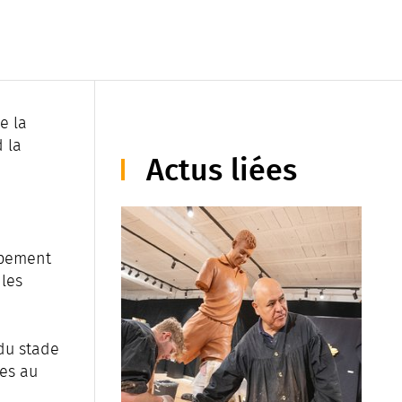
e la
 la
Actus liées
ppement
 les
 du stade
ues au