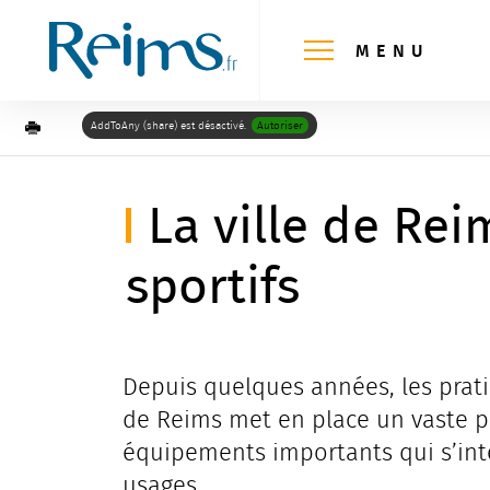
Panneau de gestion des cookies
MENU
Imprimer
AddToAny (share) est désactivé.
Autoriser
La ville de Re
sportifs
Depuis quelques années, les prati
de Reims met en place un vaste p
équipements importants qui s’inté
usages.