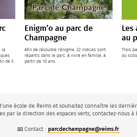
rc
Enigm’o au parc de
Les 
Champagne
au 
 la
Afin de résoudre l'énigme, 22 indices sont
Trois p
iques
répartis dans le parc. A vivre en famille, à
ou scola
tir de 3
partir de 10 ans.
'une école de Reims et souhaitez connaître les dernièr
s par la direction des espaces verts, contactez-nous à l
parcdechampagne
@
reims
.
fr
📧 Contact :