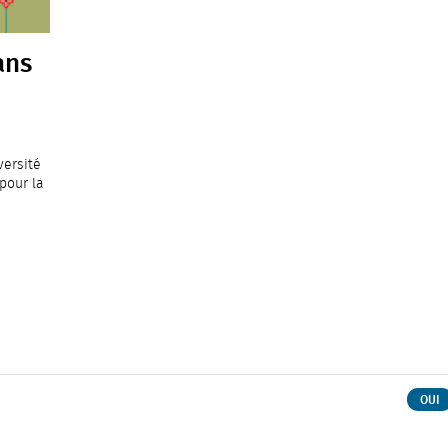
ans
versité
 pour la
OUI