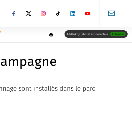
Suivez-nous sur Facebook
Suivez-nous sur X
Suivez-nous sur Instagram
Suivez-nous sur TikTok
Suivez-nous sur LinkedIn
Suivez-nous sur You
Imprimer
AddToAny (share) est désactivé.
Autoriser
Champagne
nage sont installés dans le parc