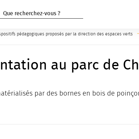
RECHERCHER
Rechercher
spositifs pédagogiques proposés par la direction des espaces verts
entation au parc de 
térialisés par des bornes en bois de poinçon