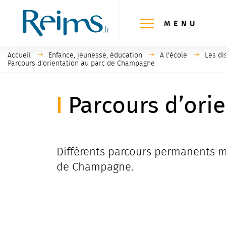
Panneau de gestion des cookies
MENU
Accueil
Enfance, jeunesse, éducation
A l'école
Les di
Page active :
Parcours d’orientation au parc de Champagne
Parcours d’ori
Différents parcours permanents ma
de Champagne.