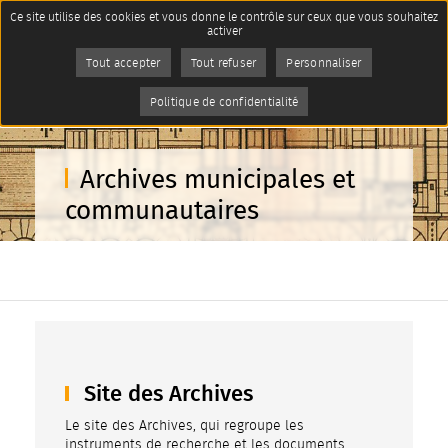
Panneau de gestion des cookies
Ce site utilise des cookies et vous donne le contrôle sur ceux que vous souhaitez
Accueil
Imprimer
activer
La culture à Reims
Page active :
Archives municipales et
AddToAny (share) est désactivé.
Autoriser
communautaires
Tout accepter
Tout refuser
Personnaliser
Politique de confidentialité
Archives municipales et
communautaires
Site des Archives
Le site des Archives, qui regroupe les
instruments de recherche et les documents