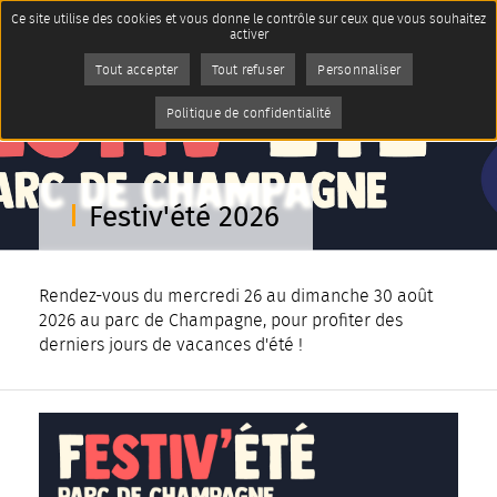
Panneau de gestion des cookies
Ce site utilise des cookies et vous donne le contrôle sur ceux que vous souhaitez
Accueil
Imprimer
activer
La ville de Reims
Festivals et événements
Tout accepter
Tout refuser
Personnaliser
Un été à Reims 2026
AddToAny (share) est désactivé.
Autoriser
Page active :
Festiv'été 2026
Politique de confidentialité
Festiv'été 2026
Rendez-vous du mercredi 26 au dimanche 30 août
2026 au parc de Champagne, pour profiter des
derniers jours de vacances d'été !