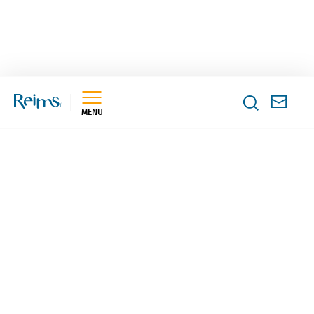
MENU
Retourne
Suivez-nous sur Facebook
Suivez-nous sur X
Suivez-nous sur Instagram
Suivez-nous sur TikTok
Suivez-nous sur LinkedI
Suivez-nous sur
MAIRIE DE REIMS
CS 80036 - 51722 Reims Cedex