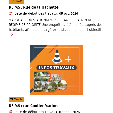
CATÉGORIE(S) :
TRAVAUX
REIMS : Rue de la Hachette
Date de début des travaux:
05
oct.
2026
MARQUAGE DU STATIONNEMENT ET MODIFICATION DU
RÉGIME DE PRIORITÉ Une enquête a été menée auprès des
habitants afin de mieux gérer le stationnement. L’objectif…
CATÉGORIE(S) :
TRAVAUX
REIMS : rue Coutier Marion
Date de début des travaux:
07
sept.
2026