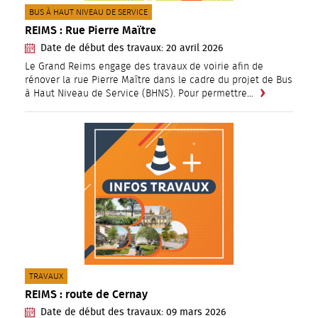
CATÉGORIE(S) :
BUS À HAUT NIVEAU DE SERVICE
REIMS : Rue Pierre Maïtre
Date de début des travaux:
20
avril
2026
Le Grand Reims engage des travaux de voirie afin de
rénover la rue Pierre Maître dans le cadre du projet de Bus
à Haut Niveau de Service (BHNS). Pour permettre…
CATÉGORIE(S) :
TRAVAUX
REIMS : route de Cernay
Date de début des travaux:
09
mars
2026