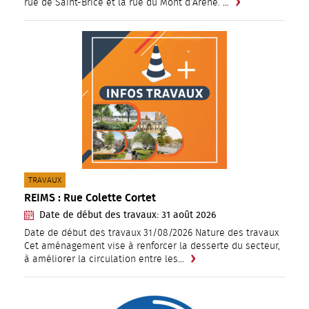
rue de Saint-Brice et la rue du Mont d’Arène. …
CATÉGORIE(S) :
TRAVAUX
REIMS : Rue Colette Cortet
Date de début des travaux:
31
août
2026
Date de début des travaux 31/08/2026 Nature des travaux
Cet aménagement vise à renforcer la desserte du secteur,
à améliorer la circulation entre les…