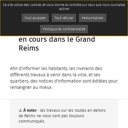
Panneau de gestion des cookies
Ce site utilise des cookies et vous donne le contrôle sur ceux que vous souhaitez
Imprimer
Accueil
Annuaires
activer
Page active :
Travaux et perturbations en
cours dans le Grand Reims
AddToAny (share) est désactivé.
Autoriser
Tout accepter
Tout refuser
Personnaliser
Travaux et perturbations
Politique de confidentialité
en cours dans le Grand
Reims
Afin d'informer les habitants, les riverains des
différents travaux à venir dans la ville, et ses
quartiers, des notices d'information sont éditées pour
renseigner au mieux.
⚠️ À noter
: les travaux sur les routes en dehors
de Reims ne nous sont pas toujours
communiqués.