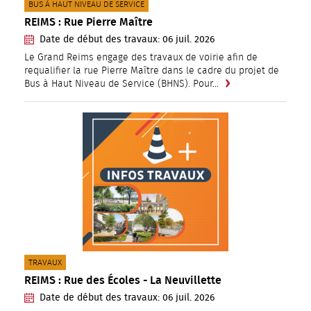
CATÉGORIE(S) :
BUS À HAUT NIVEAU DE SERVICE
REIMS : Rue Pierre Maître
Date de début des travaux:
06
juil.
2026
Le Grand Reims engage des travaux de voirie afin de
requalifier la rue Pierre Maître dans le cadre du projet de
Bus à Haut Niveau de Service (BHNS). Pour…
CATÉGORIE(S) :
TRAVAUX
REIMS : Rue des Écoles - La Neuvillette
Date de début des travaux:
06
juil.
2026