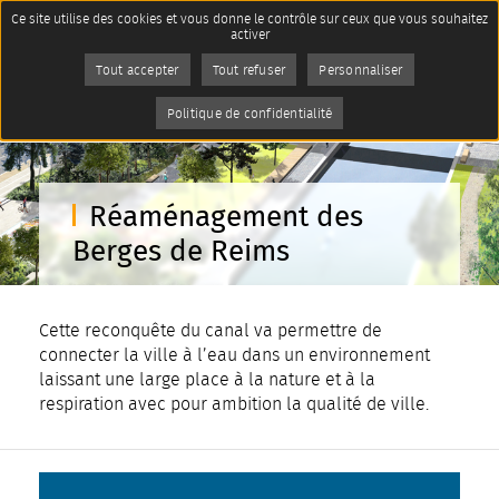
Panneau de gestion des cookies
Ce site utilise des cookies et vous donne le contrôle sur ceux que vous souhaitez
Accueil
Imprimer
activer
La ville de Reims
Grands projets
Page active :
Réaménagement des Berges de
Tout accepter
Tout refuser
AddToAny (share) est désactivé.
Personnaliser
Autoriser
Reims
Politique de confidentialité
Réaménagement des
Berges de Reims
Cette reconquête du canal va permettre de
connecter la ville à l’eau dans un environnement
laissant une large place à la nature et à la
respiration avec pour ambition la qualité de ville.