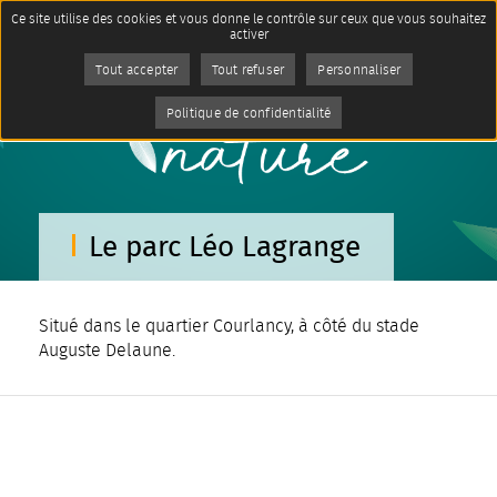
Panneau de gestion des cookies
Ce site utilise des cookies et vous donne le contrôle sur ceux que vous souhaitez
Accueil
activer
Qualité de vie & Environnement
Imprimer
Parcs et jardins de la ville de
Tout accepter
Tout refuser
Personnaliser
Reims
AddToAny (share) est désactivé.
Autoriser
Politique de confidentialité
Page active :
Le parc Léo Lagrange
Le parc Léo Lagrange
Situé dans le quartier Courlancy, à côté du stade
Auguste Delaune.