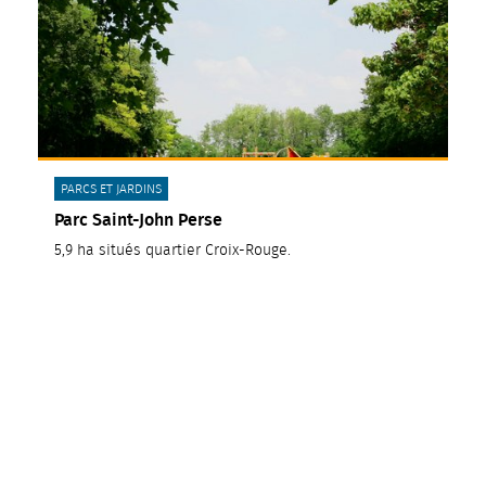
CATÉGORIE(S) :
PARCS ET JARDINS
Parc Saint-John Perse
5,9 ha situés quartier Croix-Rouge.