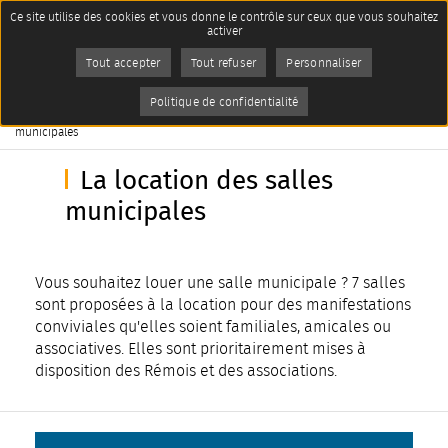
Panneau de gestion des cookies
Ce site utilise des cookies et vous donne le contrôle sur ceux que vous souhaitez
Accueil
activer
Accompagnement, solidarité,
seniors
Imprimer
Tout accepter
Tout refuser
Personnaliser
La Maison de la Vie Associative
(MVA)
AddToAny (share) est désactivé.
Autoriser
Politique de confidentialité
Page active :
La location des salles
municipales
La location des salles
municipales
Vous souhaitez louer une salle municipale ? 7 salles
sont proposées à la location pour des manifestations
conviviales qu'elles soient familiales, amicales ou
associatives. Elles sont prioritairement mises à
disposition des Rémois et des associations.