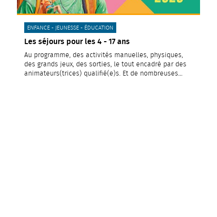
CATÉGORIE(S) :
ENFANCE - JEUNESSE - ÉDUCATION
Les séjours pour les 4 - 17 ans
Au programme, des activités manuelles, physiques,
des grands jeux, des sorties, le tout encadré par des
animateurs(trices) qualifié(e)s. Et de nombreuses…