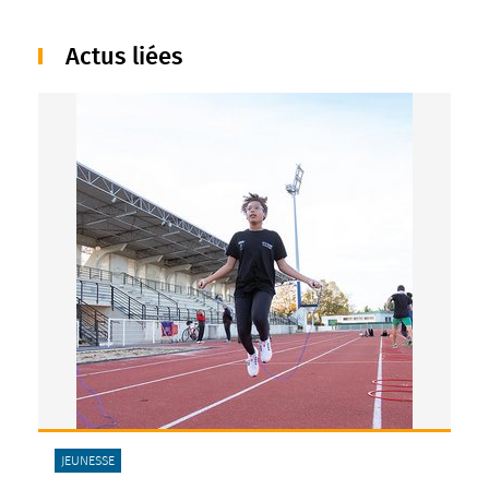
Actus liées
CATÉGORIE(S) :
JEUNESSE