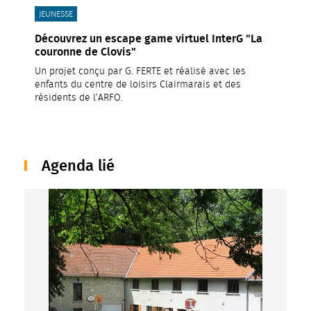
CATÉGORIE(S) :
JEUNESSE
Découvrez un escape game virtuel InterG "La
couronne de Clovis"
Un projet conçu par G. FERTE et réalisé avec les
enfants du centre de loisirs Clairmarais et des
résidents de l’ARFO.
Agenda lié