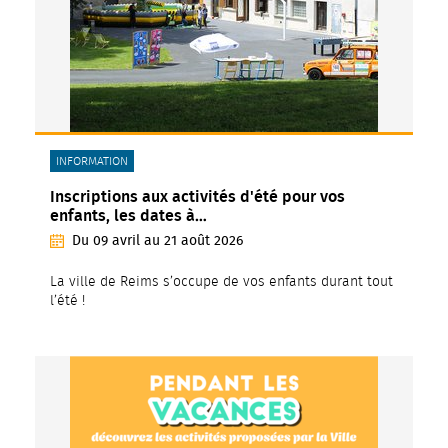
CATÉGORIE(S) :
INFORMATION
Inscriptions aux activités d'été pour vos
enfants, les dates à…
Du
09
avril
au
21
août
2026
La ville de Reims s’occupe de vos enfants durant tout
l’été !