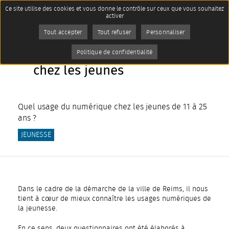
Panneau de gestion des cookies
Ce site utilise des cookies et vous donne le contrôle sur ceux que vous souhaitez
Imprimer
activer
AddToAny (share) est désactivé.
Autoriser
Tout accepter
Tout refuser
Personnaliser
Parlons usage numérique
Politique de confidentialité
chez les jeunes
Quel usage du numérique chez les jeunes de 11 à 25
ans ?
JEUNESSE
Dans le cadre de la démarche de la ville de Reims, il nous
tient à cœur de mieux connaître les usages numériques de
la jeunesse.
En ce sens, deux questionnaires ont été élaborés à