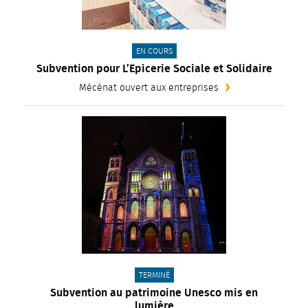
CATÉGORIE(S) :
EN COURS
Subvention pour L’Epicerie Sociale et Solidaire
Mécénat ouvert aux entreprises
CATÉGORIE(S) :
TERMINÉ
Subvention au patrimoine Unesco mis en
lumière