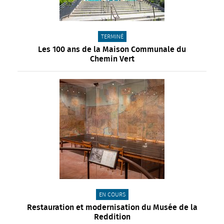
CATÉGORIE(S) :
TERMINÉ
Les 100 ans de la Maison Communale du
Chemin Vert
CATÉGORIE(S) :
EN COURS
Restauration et modernisation du Musée de la
Reddition