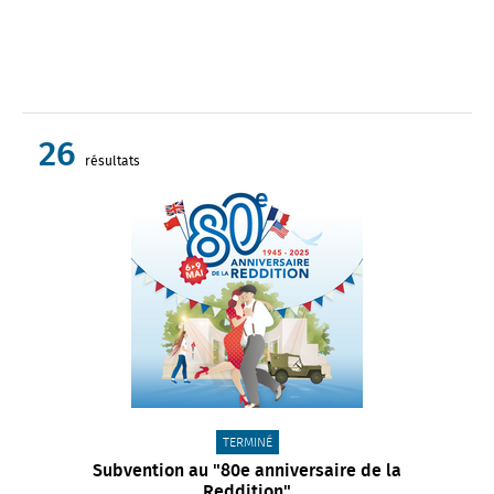
26
résultats
Afficher plus de résultats
CATÉGORIE(S) :
TERMINÉ
Subvention au "80e anniversaire de la
Reddition"