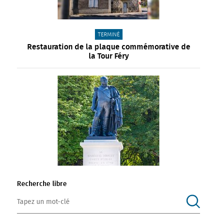
CATÉGORIE(S) :
TERMINÉ
Restauration de la plaque commémorative de
la Tour Féry
FILTRER LES RÉSULTATS
Recherche libre
CATÉGORIE(S) :
TERMINÉ
Restauration de la statue du comte Drouet
d'Erlon