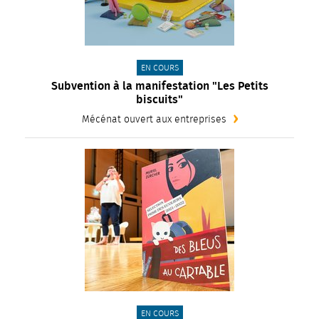
CATÉGORIE(S) :
EN COURS
Subvention à la manifestation "Les Petits
biscuits"
Mécénat ouvert aux entreprises
CATÉGORIE(S) :
EN COURS