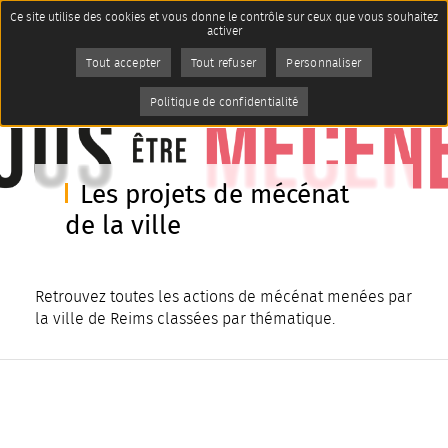
Panneau de gestion des cookies
Ce site utilise des cookies et vous donne le contrôle sur ceux que vous souhaitez
Accueil
Imprimer
activer
La ville de Reims
Le mécénat
Page active :
Les projets de mécénat de la
Tout accepter
Tout refuser
AddToAny (share) est désactivé.
Personnaliser
Autoriser
ville
Politique de confidentialité
Les projets de mécénat
de la ville
Retrouvez toutes les actions de mécénat menées par
la ville de Reims classées par thématique.