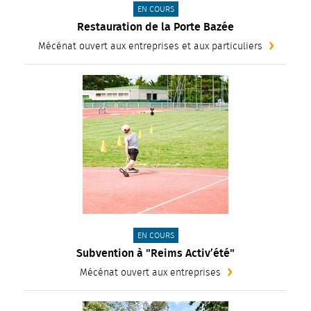
CATÉGORIE(S) :
EN COURS
Restauration de la Porte Bazée
Mécénat ouvert aux entreprises et aux particuliers
CATÉGORIE(S) :
EN COURS
Subvention à "Reims Activ’été"
Mécénat ouvert aux entreprises