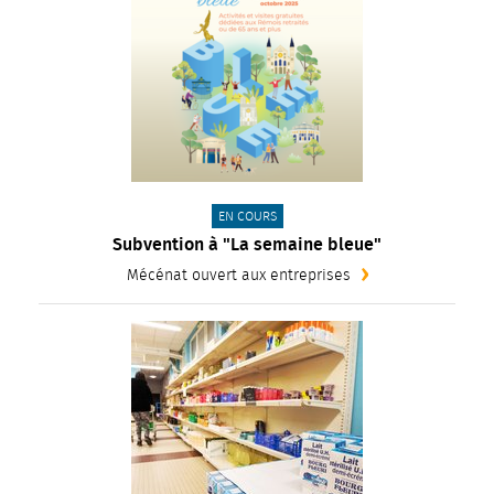
CATÉGORIE(S) :
EN COURS
Subvention à "La semaine bleue"
Mécénat ouvert aux entreprises