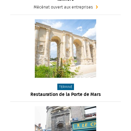
Mécénat ouvert aux entreprises
CATÉGORIE(S) :
TERMINÉ
Restauration de la Porte de Mars