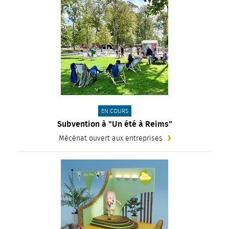
CATÉGORIE(S) :
EN COURS
Subvention à "Un été à Reims"
Mécénat ouvert aux entreprises