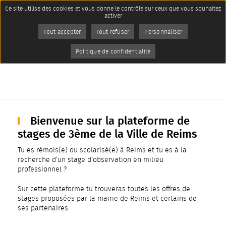
Panneau de gestion des cookies
Ce site utilise des cookies et vous donne le contrôle sur ceux que vous souhaitez
Imprimer
activer
Accueil
Page active :
Stages 3ème
AddToAny (share) est désactivé.
Autoriser
Tout accepter
Tout refuser
Personnaliser
Stages 3ème
Politique de confidentialité
Bienvenue sur la plateforme de
stages de 3ème de la Ville de Reims
Tu es rémois(e) ou scolarisé(e) à Reims et tu es à la
recherche d’un stage d’observation en milieu
professionnel ?
Sur cette plateforme tu trouveras toutes les offres de
stages proposées par la mairie de Reims et certains de
ses partenaires.