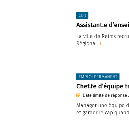
Afficher plus de résultats
CATÉGORIE(S) :
CDD
Assistant.e d’ens
La ville de Reims rec
Régional
CATÉGORIE(S) :
EMPLOI PERMANENT
Chef.fe d’équipe t
Date limite de réponse 
Manager une équipe de 
et garder le cap quand 