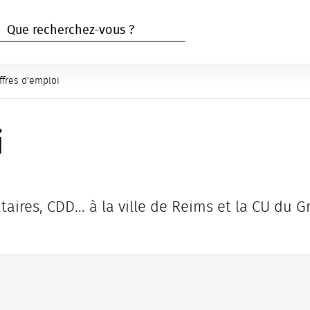
RECHERCHER
Rechercher
age active :
ffres d'emploi
i
taires, CDD... à la ville de Reims et la CU du 