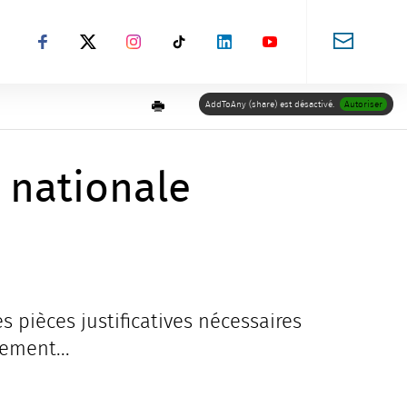
Suivez-nous sur Facebook
Suivez-nous sur X
Suivez-nous sur Instagram
Suivez-nous sur TikTok
Suivez-nous sur LinkedIn
Suivez-nous sur You
Imprimer
AddToAny (share) est désactivé.
Autoriser
 nationale
s pièces justificatives nécessaires
ement...