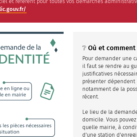
iciel et référent pour toutes vos démarches administrativ
ic.gouv.fr/
❔ Où et comment 
Pour demander une car
il faut se rendre au g
justificatives nécessa
présenter dépendent d
notamment de la poss
récent.
Le lieu de la demand
domicile. Vous pouvez
quelle mairie, à condi
d'une station d'enreg