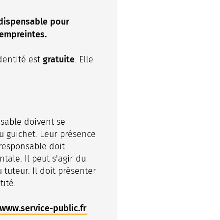
ndispensable pour
'empreintes.
gratuite
dentité est
. Elle
nsable doivent se
 guichet. Leur présence
 responsable doit
ntale. Il peut s'agir du
 tuteur. Il doit présenter
tité.
www.service-public.fr