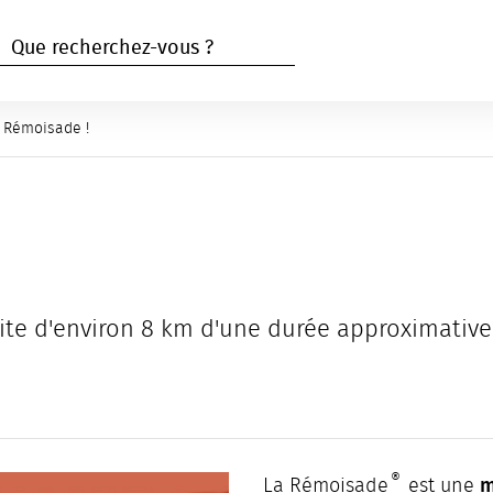
RECHERCHER
Rechercher
ge active :
 Rémoisade !
uite d'environ 8 km d'une durée approximativ
®
m
La Rémoisade
est une