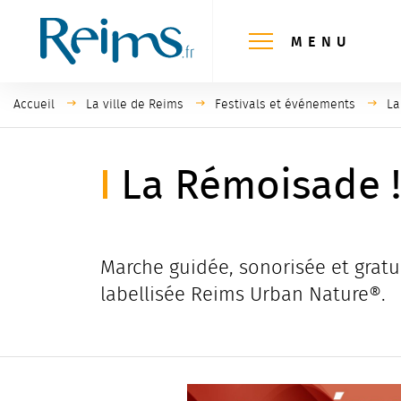
Panneau de gestion des cookies
MENU
Accueil
La ville de Reims
Festivals et événements
Pa
La
La Rémoisade !
Marche guidée, sonorisée et grat
labellisée Reims Urban Nature®.