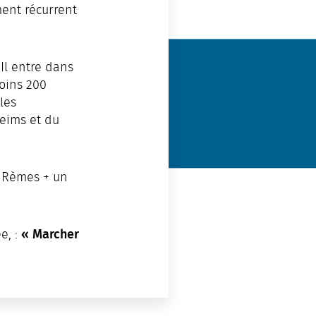
ment récurrent
 Il entre dans
moins 200
les
Reims et du
s Rèmes + un
« Marcher
e, :