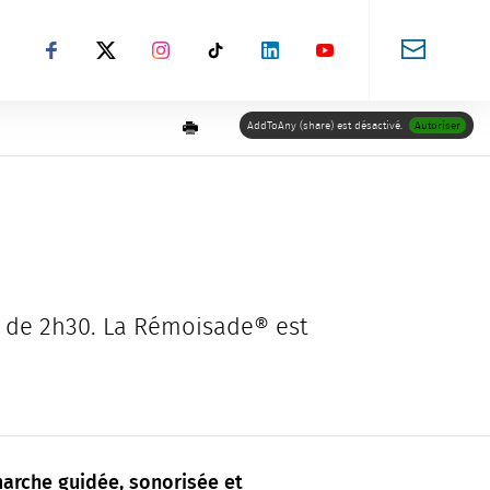
Suivez-nous sur Facebook
Suivez-nous sur X
Suivez-nous sur Instagram
Suivez-nous sur TikTok
Suivez-nous sur LinkedIn
Suivez-nous sur You
Imprimer
AddToAny (share) est désactivé.
Autoriser
e de 2h30. La Rémoisade® est
arche guidée, sonorisée et