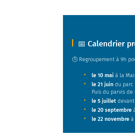
📅 Calendrier p
🕒 Regroupement à 9h pou
le 10 mai
à la Ma
le 21 juin
du parc 
Puis du parvis de 
le 5 juillet
devant 
le 20 septembre
à
le 22 novembre
à