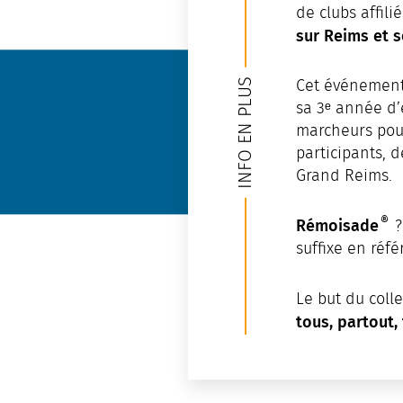
de clubs affil
sur Reims et 
INFO EN PLUS
Cet événement a
sa 3ᵉ année d’
marcheurs po
participants, d
Grand Reims.
®
Rémoisade
?
suffixe en réf
Le but du colle
tous, partout,